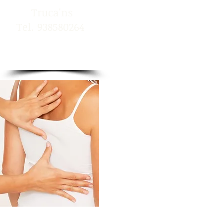
​Truca'ns
Tel. 938580264