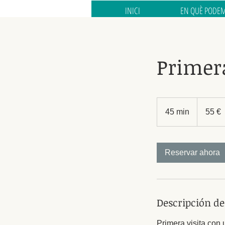
INICI
EN QUÈ PODEM
Primera
55
euros
45 min
4
55 €
5
m
Reservar ahora
i
n
Descripción del
Primera visita con 