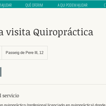
 AJUDAR
QUÈ OFERIM
A QUI PODEM AJUDAR
C
 visita Quiropráctica
Passeig de Pere III, 12
 servicio
un quiropráctico (profesional licenciado en quiropráctica) donde