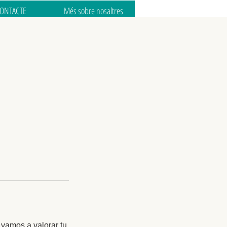
ONTACTE
Més sobre nosaltres
 vamos a valorar tu