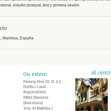
torial, estudio postural, test y primera sesión.
cto
12, Manresa, España
Al cent
On estem
Passeig Pere III, 12 2-2
(Edifici Casal
Regionalista)
08241 Manresa
(Barcelona)
Tels: 93 8580264 /