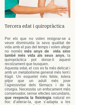
Tercera edat i quiropràctica
Per els que no volen resignar-se a
veure disminuïda la seva qualitat de
vida amb el pas del temps i volen afegir
no només
més anys de vida sino
també més vida als seus anys
, la
quiropràctica pot donar-li aquest
recolzament que busquen.
Aquesta edat, el cos es fa més delicat i
amb un metabolisme general més lent i
fràgil. Un esquelet més feble, tolera
pitjor que un adult més jove
l’agressivitat dels fàrmacs i de la
cirurgia. Necessita un enfocament més
conservador, sense efectes secundaris,
que respecta la fisiologia
natural en
lloc d’alterar-la, que s’adapta a les