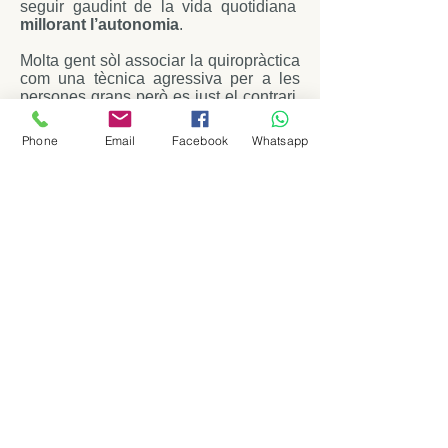
seguir gaudint de la vida quotidiana
millorant l’autonomia
.
Molta gent sòl associar la quiropràctica
com una tècnica agressiva per a les
persones grans però es just el contrari.
La quiropràctica té un enfocament més
conservador que altres tractaments
Phone
Email
Facebook
Whatsapp
amb medicació o la cirurgia, i a més
sense efectes secundaris. La cura
quiropràctica respecta la fisiologia
natural, adaptant-se a les necessitats
individuals de cada persona.
“Invertir en el nostre futur significa
gaudir de una tercera edat més activa i
saludable”