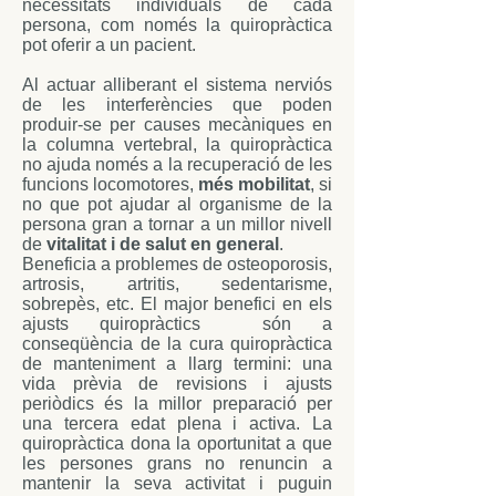
necessitats individuals de cada
persona, com només la quiropràctica
pot oferir a un pacient.
Al actuar alliberant el sistema nerviós
de les interferències que poden
produir-se per causes mecàniques en
la columna vertebral, la quiropràctica
no ajuda només a la recuperació de les
funcions locomotores,
més mobilitat
, si
no que pot ajudar al organisme de la
persona gran a tornar a un millor nivell
de
vitalitat i de salut en general
.
Beneficia a problemes de osteoporosis,
artrosis, artritis, sedentarisme,
sobrepès, etc. El major benefici en els
ajusts quiropràctics són a
conseqüència de la cura quiropràctica
de manteniment a llarg termini: una
vida prèvia de revisions i ajusts
periòdics és la millor preparació per
una tercera edat plena i activa. La
quiropràctica dona la oportunitat a que
les persones grans no renuncin a
mantenir la seva activitat i puguin